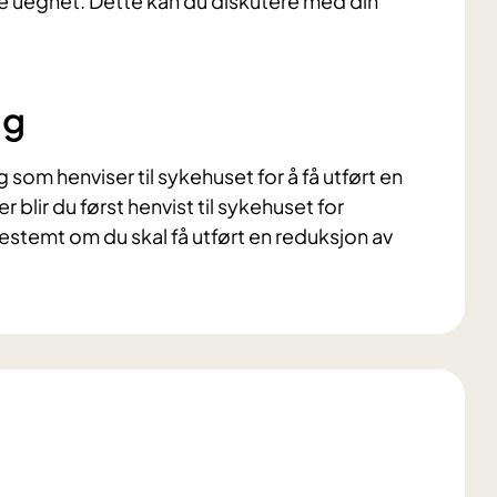
re uegnet. Dette kan du diskutere med din
ng
 som henviser til sykehuset for å få utført en
r blir du først henvist til sykehuset for
 bestemt om du skal få utført en reduksjon av