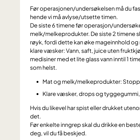
​Før operasjonen/undersøkelsen må du fast
hende vi må avlyse/utsette timen.
De siste 6 timene før operasjon/undersøkel
melk/melkeprodukter. De siste 2 timene 
røyk, fordi dette kan øke mageinnhold og m
klare væsker: Vann, saft, juice uten fruktkj
medisiner med et lite glass vann inntil 1 ti
som helst.
Mat og melk/melkeprodukter: Stoppe
Klare væsker, drops og tyggegummi, 
Hvis du likevel har spist eller drukket ute
det.
Før enkelte inngrep skal du drikke en be
deg, vil du få beskjed.