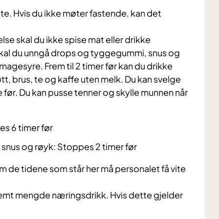
e. Hvis du ikke møter fastende, kan det
se skal du ikke spise mat eller drikke
skal du unngå drops og tyggegummi, snus og
agesyre. Frem til 2 timer før kan du drikke
øtt, brus, te og kaffe uten melk. Du kan svelge
me før. Du kan pusse tenner og skylle munnen når
s 6 timer før
snus og røyk: Stoppes 2 timer før
nom de tidene som står her må personalet få vite
stemt mengde næringsdrikk.
Hvis dette gjelder