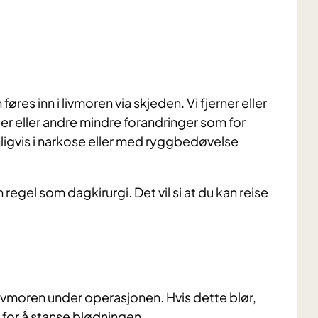
res inn i livmoren via skjeden. Vi fjerner eller
er eller andre mindre forandringer som for
ligvis i narkose eller med ryggbedøvelse
egel som dagkirurgi. Det vil si at du kan reise
livmoren under operasjonen. Hvis dette blør,
for å stanse blødningen.