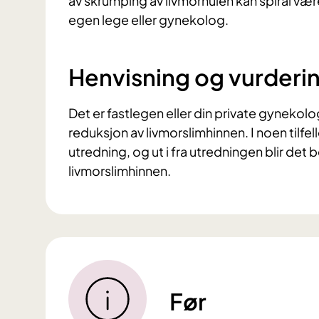
av skrumping av livmorhulen kan spiral væ
egen lege eller gynekolog.
Henvisning og vurderi
Det er fastlegen eller din private gynekolog
reduksjon av livmorslimhinnen. I noen tilfelle
utredning, og ut i fra utredningen blir det
livmorslimhinnen.
Før