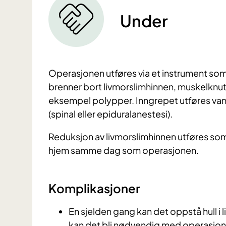
Under
Operasjonen utføres via et instrument som fø
brenner bort livmorslimhinnen, muskelknut
eksempel polypper. Inngrepet utføres van
(spinal eller epiduralanestesi).
Reduksjon av livmorslimhinnen utføres som r
hjem samme dag som operasjonen.
Komplikasjoner
En sjelden gang kan det oppstå hull i 
kan det bli nødvendig med operasjon 