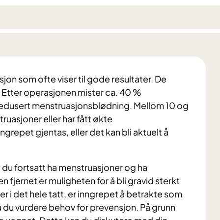
jon som ofte viser til gode resultater. De
 Etter operasjonen mister ca. 40 %
edusert menstruasjonsblødning. Mellom 10 og
uasjoner eller har fått økte
nngrepet gjentas, eller det kan bli aktuelt å
il du fortsatt ha menstruasjoner og ha
en fjernet er muligheten for å bli gravid sterkt
r i det hele tatt, er inngrepet å betrakte som
må du vurdere behov for prevensjon. På grunn