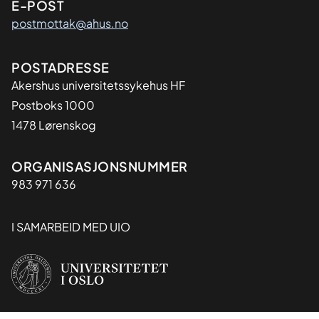
E-POST
postmottak@ahus.no
Adresse
POSTADRESSE
Akershus universitetssykehus HF
Postboks 1000
1478 Lørenskog
Organisasjon
ORGANISASJONSNUMMER
983 971 636
I SAMARBEID MED UIO