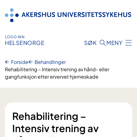
Hopp
til
innhold
LOGG INN
HELSENORGE
SØK
MENY
Forside
Behandlinger
Rehabilitering – Intensiv trening av hånd- eller
gangfunksjon etter ervervet hjerneskade
Rehabilitering –
Intensiv trening av