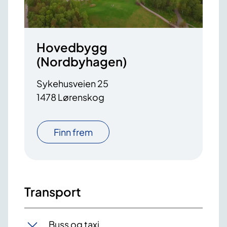
Hovedbygg
(Nordbyhagen)
Sykehusveien 25
1478 Lørenskog
Finn frem
Transport
Buss og taxi