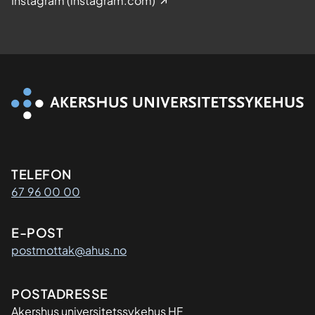
Instagram (instagram.com)
Kontaktinformasjon
TELEFON
67 96 00 00
E-POST
postmottak@ahus.no
Adresse
POSTADRESSE
Akershus universitetssykehus HF