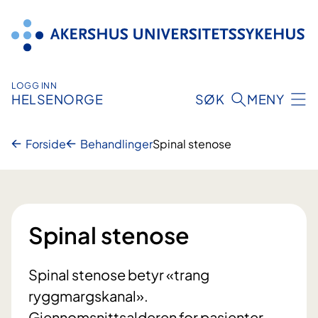
Hopp
til
innhold
LOGG INN
HELSENORGE
SØK
MENY
Forside
Behandlinger
Spinal stenose
Spinal stenose
Spinal stenose betyr «trang
ryggmargskanal».
Gjennomsnittsalderen for pasienter