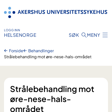
Hopp
til
innhold
LOGG INN
HELSENORGE
SØK
MENY
Forside
Behandlinger
Strålebehandling mot øre-nese-hals-området
Strålebehandling mot
øre-nese-hals-
området