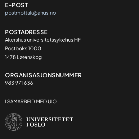
E-POST
postmottak@ahus.no
Adresse
POSTADRESSE
Akershus universitetssykehus HF
Postboks 1000
1478 Lørenskog
Organisasjon
ORGANISASJONSNUMMER
983 971 636
I SAMARBEID MED UIO