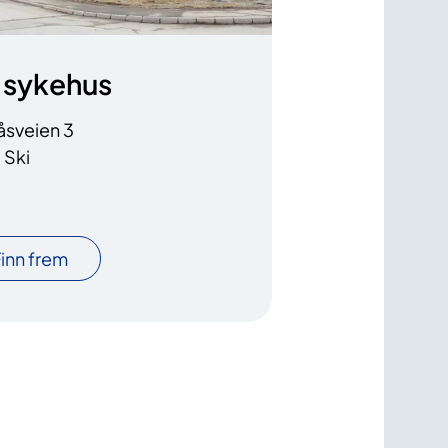
 sykehus
åsveien 3
 Ski
inn frem