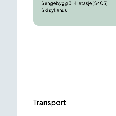
Sengebygg 3, 4. etasje (S403).
Ski sykehus
Transport