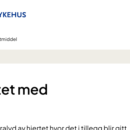
stmiddel
rtet med
l
lyd av hjertet hvor det i tillegg blir gitt