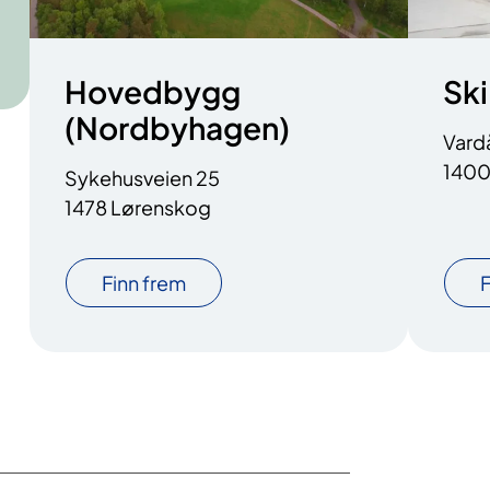
Hovedbygg
Ski
(Nordbyhagen)
Vard
1400
Sykehusveien 25
1478 Lørenskog
Finn frem
F