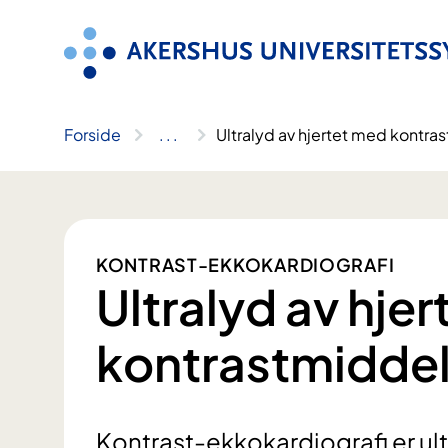
Hopp
til
innhold
Forside
..
.
Ultralyd av hjertet med kontra
KONTRAST-EKKOKARDIOGRAFI
Ultralyd av hje
kontrastmidde
Kontrast-ekkokardiografi er ultra