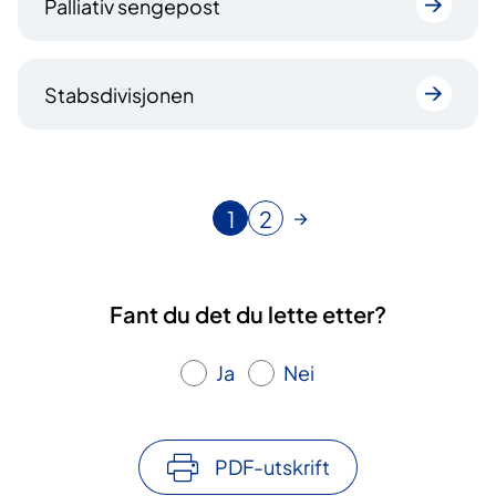
Palliativ sengepost
Stabsdivisjonen
1
2
N
G
å
å
v
t
æ
i
Fant du det du lette etter?
r
l
e
s
Ja
Nei
n
i
d
d
e
e
s
PDF-utskrift
i