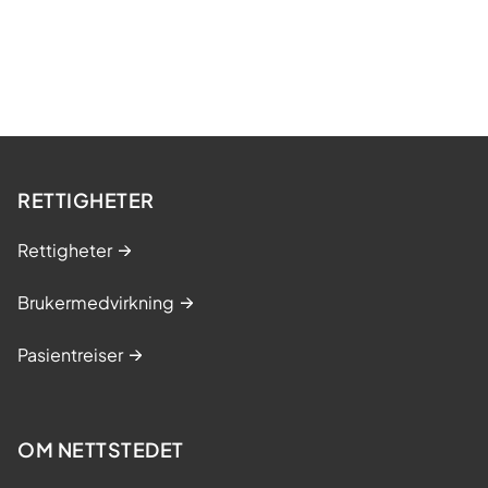
d
e
RETTIGHETER
Rettigheter
Brukermedvirkning
Pasientreiser
OM NETTSTEDET