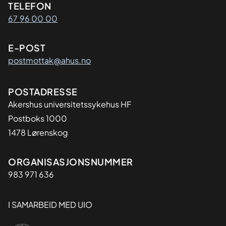
Kontaktinformasjon
TELEFON
67 96 00 00
E-POST
postmottak@ahus.no
Adresse
POSTADRESSE
Akershus universitetssykehus HF
Postboks 1000
1478 Lørenskog
Organisasjon
ORGANISASJONSNUMMER
983 971 636
I SAMARBEID MED UIO