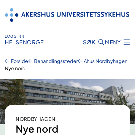
Hopp
til
innhold
LOGG INN
HELSENORGE
SØK
MENY
Forside
Behandlingssteder
Ahus Nordbyhagen
Nye nord
NORDBYHAGEN
Nye nord