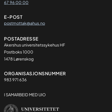
67 96 00 00
E-POST
postmottak@ahus.no
Adresse
POSTADRESSE
Akershus universitetssykehus HF
Postboks 1000
1478 Lørenskog
Organisasjon
ORGANISASJONSNUMMER
983 971 636
I SAMARBEID MED UIO