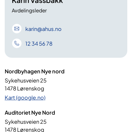
Karin Vassbakk
Avdelingsleder
karin
@ahus
.no
12 34 56 78
Nordbyhagen Nye nord
Sykehusveien 25
1478 Lørenskog
Kart (google.no)
Auditoriet Nye Nord
Sykehusveien 25
1478 Lørenskog