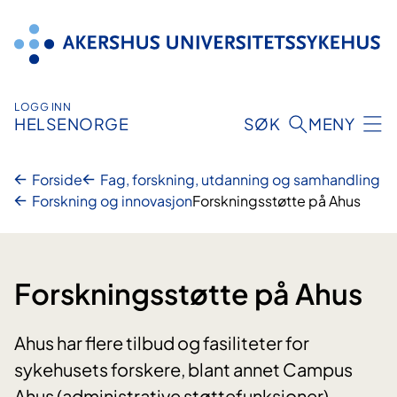
Hopp
til
innhold
LOGG INN
HELSENORGE
SØK
MENY
Forside
Fag, forskning, utdanning og samhandling
Forskning og innovasjon
Forskningsstøtte på Ahus
Forskningsstøtte på Ahus
Ahus har flere tilbud og fasiliteter for
sykehusets forskere, blant annet Campus
Ahus (administrative støttefunksjoner),