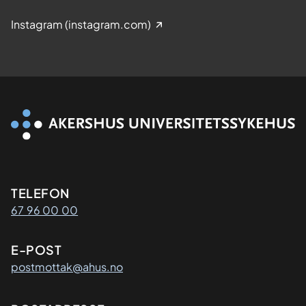
Instagram (instagram.com)
Kontaktinformasjon
TELEFON
67 96 00 00
E-POST
postmottak@ahus.no