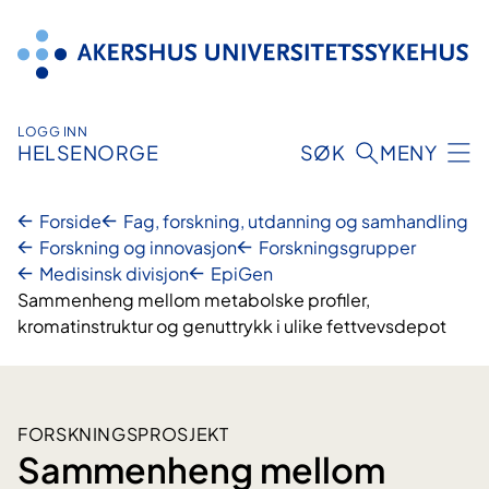
Hopp
til
innhold
LOGG INN
HELSENORGE
SØK
MENY
Forside
Fag, forskning, utdanning og samhandling
Forskning og innovasjon
Forskningsgrupper
Medisinsk divisjon
EpiGen
Sammenheng mellom metabolske profiler,
kromatinstruktur og genuttrykk i ulike fettvevsdepot
FORSKNINGSPROSJEKT
Sammenheng mellom