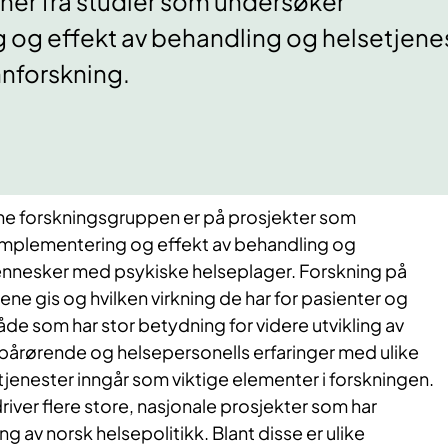
ner fra studier som undersøker
og effekt av behandling og helsetjenest
nforskning.
e forskningsgruppen er på prosjekter som
 implementering og effekt av behandling og
ennesker med psykiske helseplager. Forskning på
ne gis og hvilken virkning de har for pasienter og
de som har stor betydning for videre utvikling av
 pårørende og helsepersonells erfaringer med ulike
jenester inngår som viktige elementer i forskningen.
ver flere store, nasjonale prosjekter som har
ng av norsk helsepolitikk. Blant disse er ulike