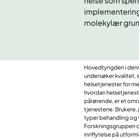
helse som spen
implementering 
molekylær grun
Hovedtyngden i denn
undersøker kvalitet,
helsetjenester for m
hvordan helsetjeneste
pårørende, er et områ
tjenestene. Brukere,
typer behandling og t
Forskningsgruppen dri
innflytelse på utformi