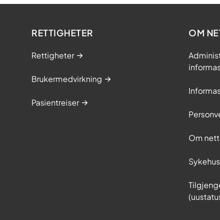
RETTIGHETER
OM NE
Rettigheter
Adminis
informa
Brukermedvirkning
Informa
Pasientreiser
Personv
Om nett
Sykehu
Tilgjeng
(uustatu