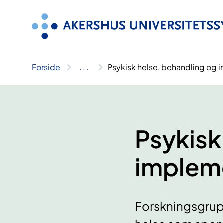
Hopp
til
innhold
Forside
..
.
Psykisk helse, behandling og
Psykisk
implem
Forskningsgrup