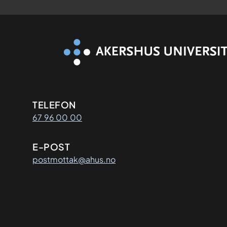
Kontaktinformasjon
TELEFON
67 96 00 00
E-POST
postmottak@ahus.no