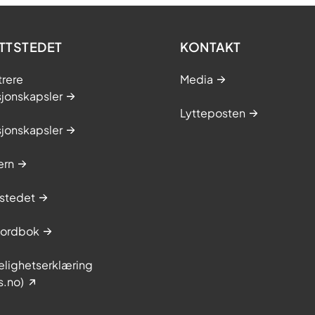
TTSTEDET
KONTAKT
trere
Media
sjonskapsler
Lytteposten
sjonskapsler
ern
stedet
sordbok
elighetserklæring
s.no)