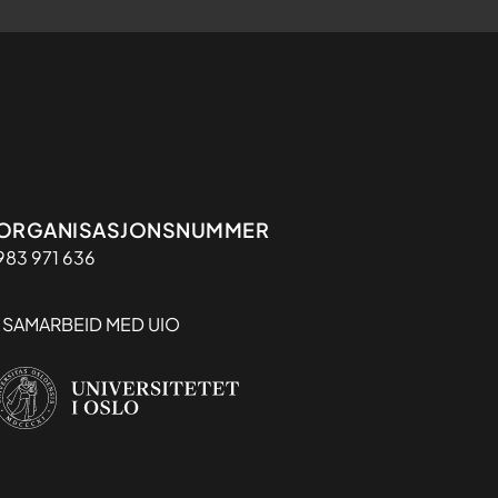
Organisasjon
ORGANISASJONSNUMMER
983 971 636
I SAMARBEID MED UIO