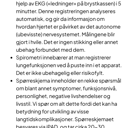
hjelp av EKG («ledninger» på brystkassen) i 5
minutter. Denne registreringen analyseres
automatisk, og gir da informasjon om
hvordan hjertet er påvirket av det autonome
(ubevisste) nervesystemet. Målingene blir
gjort i hvile. Det er ingen stikking eller annet
ubehag forbundet med dem.
Spirometri innebærer at man registrerer
lungefunksjonen ved å puste inn i et apparat.
Det er ikke ubehagelig eller risikofylt.
Spørreskjema inneholder en rekke spørsmål
om blant annet symptomer, funksjonsnivå,
personlighet, negative livshendelser og
livsstil. Vi spør om alt dette fordi det kan ha
betydning for utvikling av visse
langtidskomplikasjoner. Spørreskjemaet
besvares via iPAD, og tar cirka 20-30