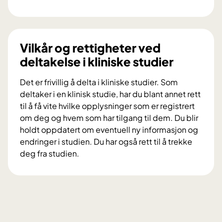
a
H
n
v
e
a
l
e
Vilkår og rettigheter ved
e
r
deltakelse i kliniske studier
t
k
g
l
Det er frivillig å delta i kliniske studier. Som
i
i
deltaker i en klinisk studie, har du blant annet rett
r
n
til å få vite hvilke opplysninger som er registrert
r
i
om deg og hvem som har tilgang til dem. Du blir
å
s
holdt oppdatert om eventuell ny informasjon og
d
k
endringer i studien. Du har også rett til å trekke
v
e
deg fra studien.
e
s
V
d
t
i
a
u
l
l
d
k
v
i
å
o
e