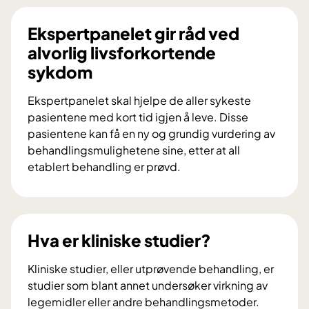
Ekspertpanelet gir råd ved
alvorlig livsforkortende
sykdom
Ekspertpanelet skal hjelpe de aller sykeste
pasientene med kort tid igjen å leve. Disse
pasientene kan få en ny og grundig vurdering av
behandlingsmulighetene sine, etter at all
etablert behandling er prøvd.
E
k
s
p
Hva er kliniske studier?
e
r
Kliniske studier, eller utprøvende behandling, er
t
studier som blant annet undersøker virkning av
p
legemidler eller andre behandlingsmetoder.