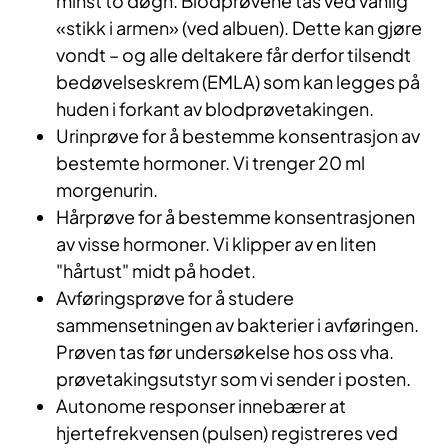
minst to døgn. Blodprøvene tas ved vanlig
«stikk i armen» (ved albuen). Dette kan gjøre
vondt – og alle deltakere får derfor tilsendt
bedøvelseskrem (EMLA) som kan legges på
huden i forkant av blodprøvetakingen.
Urinprøve for å bestemme konsentrasjon av
bestemte hormoner. Vi trenger 20 ml
morgenurin.
Hårprøve for å bestemme konsentrasjonen
av visse hormoner. Vi klipper av en liten
"hårtust" midt på hodet.
Avføringsprøve for å studere
sammensetningen av bakterier i avføringen.
Prøven tas før undersøkelse hos oss vha.
prøvetakingsutstyr som vi sender i posten.
Autonome responser innebærer at
hjertefrekvensen (pulsen) registreres ved