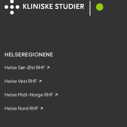
e
l
s
t
y
a
k
k
d
e
o
l
m
s
e
HELSEREGIONENE
i
k
Helse Sør-Øst RHF
l
i
Helse Vest RHF
n
i
Helse Midt-Norge RHF
s
k
Helse Nord RHF
e
s
t