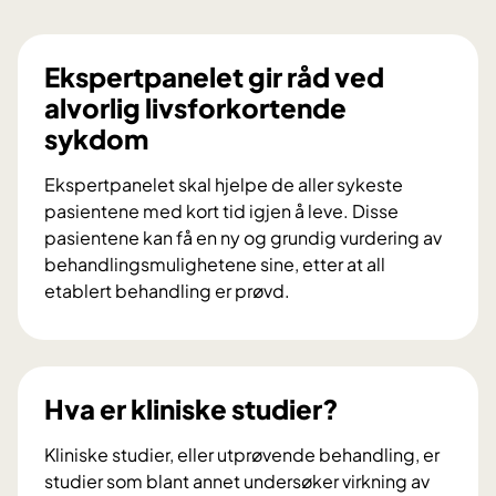
Ekspertpanelet gir råd ved
alvorlig livsforkortende
sykdom
Ekspertpanelet skal hjelpe de aller sykeste
pasientene med kort tid igjen å leve. Disse
pasientene kan få en ny og grundig vurdering av
behandlingsmulighetene sine, etter at all
etablert behandling er prøvd.
E
k
s
p
Hva er kliniske studier?
e
r
Kliniske studier, eller utprøvende behandling, er
t
studier som blant annet undersøker virkning av