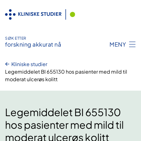
Hopp
til
innhold
SØK ETTER
forskning akkurat nå
MENY
Kliniske studier
Legemiddelet BI 655130 hos pasienter med mild til
moderat ulcerøs kolitt
Legemiddelet BI 655130
hos pasienter med mild til
moderat ulcerøs kolitt