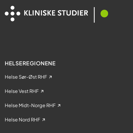
e
e
l
s
t
y
a
k
k
d
e
o
l
m
s
e
HELSEREGIONENE
i
k
Helse Sør-Øst RHF
l
i
Helse Vest RHF
n
i
Helse Midt-Norge RHF
s
k
Helse Nord RHF
e
s