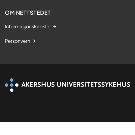
t
OM NETTSTEDET
u
d
Informasjonskapsler
i
e
Personvern
r