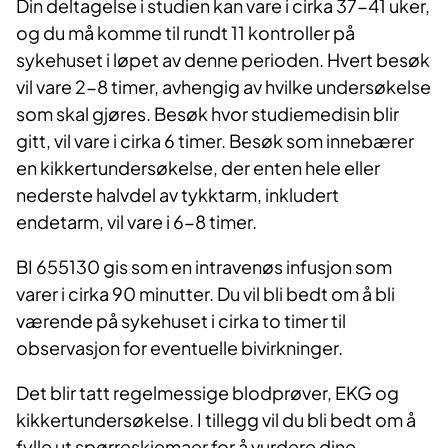
Din deltagelse i studien kan vare i cirka 37-41 uker,
og du må komme til rundt 11 kontroller på
sykehuset i løpet av denne perioden. Hvert besøk
vil vare 2-8 timer, avhengig av hvilke undersøkelse
som skal gjøres. Besøk hvor studiemedisin blir
gitt, vil vare i cirka 6 timer. Besøk som innebærer
en kikkertundersøkelse, der enten hele eller
nederste halvdel av tykktarm, inkludert
endetarm, vil vare i 6-8 timer.
BI 655130 gis som en intravenøs infusjon som
varer i cirka 90 minutter. Du vil bli bedt om å bli
værende på sykehuset i cirka to timer til
observasjon for eventuelle bivirkninger.
Det blir tatt regelmessige blodprøver, EKG og
kikkertundersøkelse. I tillegg vil du bli bedt om å
fylle ut spørreskjemaer for å vurdere dine