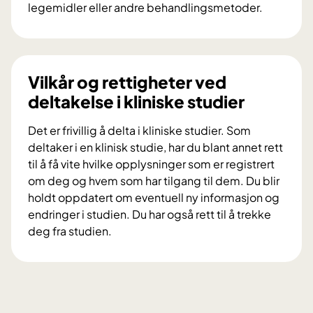
p
legemidler eller andre behandlingsmetoder.
a
H
n
v
e
a
l
e
Vilkår og rettigheter ved
e
r
deltakelse i kliniske studier
t
k
g
l
Det er frivillig å delta i kliniske studier. Som
i
i
deltaker i en klinisk studie, har du blant annet rett
r
n
til å få vite hvilke opplysninger som er registrert
r
i
om deg og hvem som har tilgang til dem. Du blir
å
s
holdt oppdatert om eventuell ny informasjon og
d
k
endringer i studien. Du har også rett til å trekke
v
e
deg fra studien.
e
s
V
d
t
i
a
u
l
l
d
k
v
i