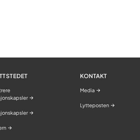
TTSTEDET
KONTAKT
trere
Media
sjonskapsler
Lytteposten
sjonskapsler
ern