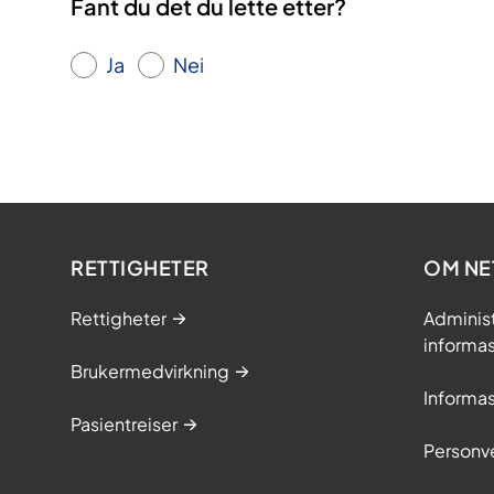
Fant du det du lette etter?
Ja
Nei
RETTIGHETER
OM NE
Rettigheter
Adminis
informa
Brukermedvirkning
Informa
Pasientreiser
Personv