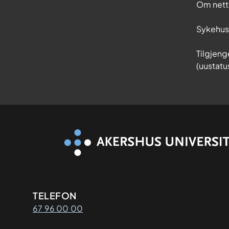
Om nett
Sykehu
Tilgjeng
(uustatu
Kontaktinformasjon
TELEFON
67 96 00 00