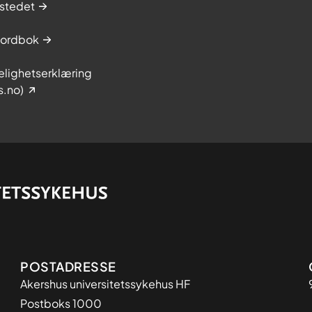
stedet
sordbok
elighetserklæring
s.no)
Adresse
POSTADRESSE
Akershus universitetssykehus HF
Postboks 1000