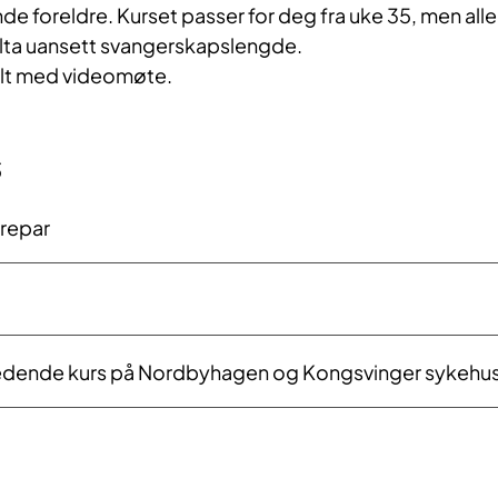
e foreldre. Kurset passer for deg fra uke 35, men alle
elta uansett svangerskapslengde.
talt med videomøte.
s
drepar
edende kurs på Nordbyhagen og Kongsvinger sykehu