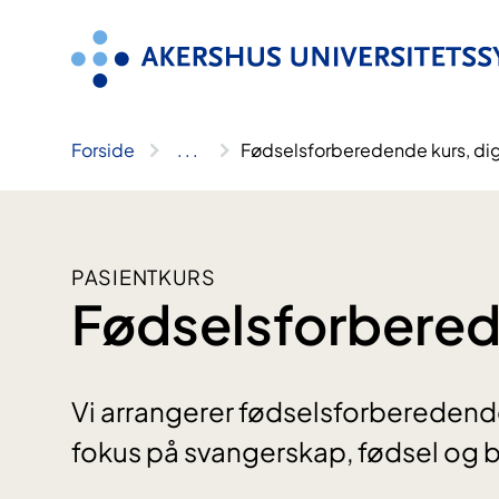
Hopp
til
innhold
Forside
..
.
Fødselsforberedende kurs, dig
PASIENTKURS
Fødselsforberede
Vi arrangerer fødselsforbereden
fokus på svangerskap, fødsel og b