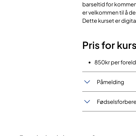
barseltid for kommend
er velkommen til å d
Dette kurset er digi
Pris for kur
850kr per forel
Påmelding
Fødselsforber