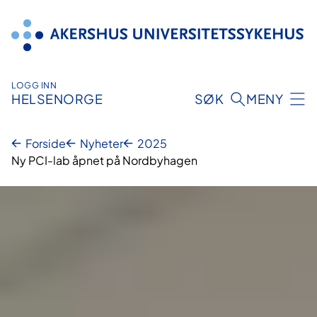
Hopp
til
innhold
LOGG INN
HELSENORGE
SØK
MENY
Forside
Nyheter
2025
Ny PCI-lab åpnet på Nordbyhagen