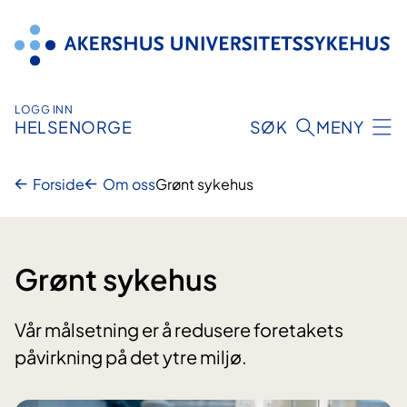
Hopp
til
innhold
LOGG INN
HELSENORGE
SØK
MENY
Forside
Om oss
Grønt sykehus
Grønt sykehus
Vår målsetning er å redusere foretakets
påvirkning på det ytre miljø.