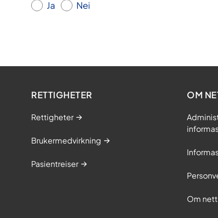
Ja
Nei
RETTIGHETER
OM NE
Rettigheter
Adminis
informa
Brukermedvirkning
Informa
Pasientreiser
Personv
Om nett