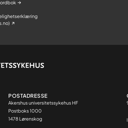
sordbok
elighetserklæring
s.no)
Adresse
POSTADRESSE
Akershus universitetssykehus HF
Postboks 1000
1478 Lørenskog