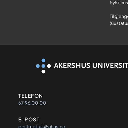
Sykehu
Tilgjeng
(uustatu
Kontaktinformasjon
TELEFON
67 96 00 00
E-POST
postmottak@ahus.no