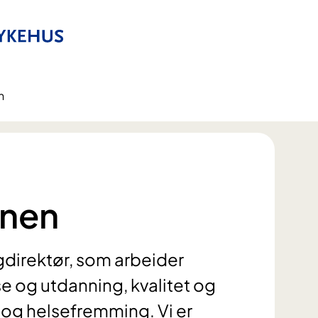
​
nen​
agdirektør, som arbeider
 og utdanning, kvalitet og
 og helsefremming. Vi er