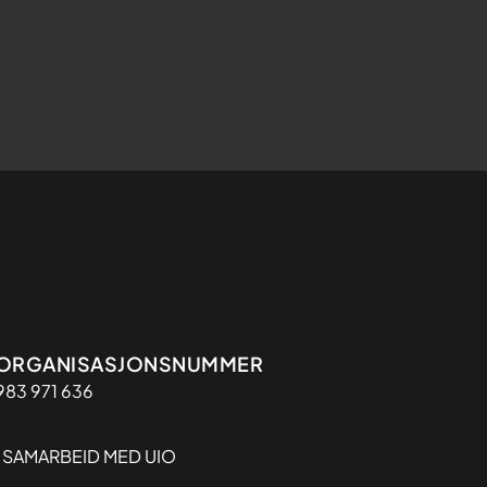
Organisasjon
ORGANISASJONSNUMMER
983 971 636
I SAMARBEID MED UIO