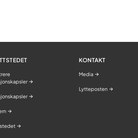
TTSTEDET
KONTAKT
trere
Media
sjonskapsler
Lytteposten
sjonskapsler
ern
stedet