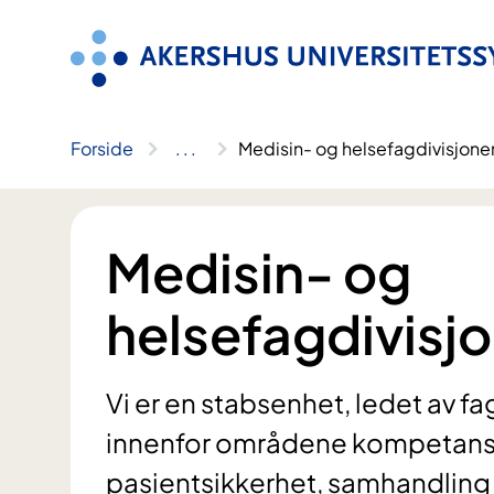
Hopp
til
innhold
Forside
..
.
Medisin- og helsefagdivisjonen
Medisin- og
helsefagdivisjo
Vi er en stabsenhet, ledet av f
innenfor områdene kompetanse
pasientsikkerhet, samhandling