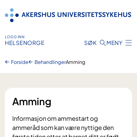
Hopp
til
innhold
LOGG INN
HELSENORGE
SØK
MENY
Forside
Behandlinger
Amming
Amming
Informasjon om ammestart og
ammeråd som kan være nyttige den
første tiden etter at barnet ditt er født.