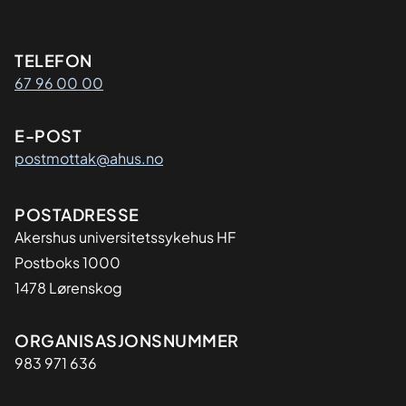
Kontaktinformasjon
TELEFON
67 96 00 00
E-POST
postmottak@ahus.no
Adresse
POSTADRESSE
Akershus universitetssykehus HF
Postboks 1000
1478 Lørenskog
Organisasjon
ORGANISASJONSNUMMER
983 971 636