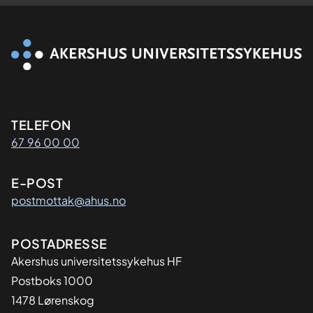
Kontaktinformasjon
TELEFON
67 96 00 00
E-POST
postmottak@ahus.no
Adresse
POSTADRESSE
Akershus universitetssykehus HF
Postboks 1000
1478 Lørenskog