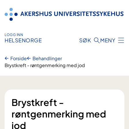
Hopp
til
innhold
LOGG INN
HELSENORGE
SØK
MENY
Forside
Behandlinger
Brystkreft - røntgenmerking med jod
Brystkreft -
røntgenmerking med
jod