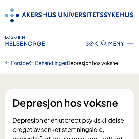
Hopp
til
innhold
LOGG INN
HELSENORGE
SØK
MENY
Forside
Behandlinger
Depresjon hos voksne
Depresjon hos voksne
Depresjon er en utbredt psykisk lidelse
preget av senket stemningsleie,
mangel på interesse og glede, tretthet