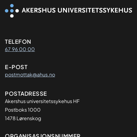
Kontaktinformasjon
TELEFON
67 96 00 00
E-POST
postmottak@ahus.no
Adresse
POSTADRESSE
Akershus universitetssykehus HF
Postboks 1000
1478 Lørenskog
ORGANISASJONSNUMMER