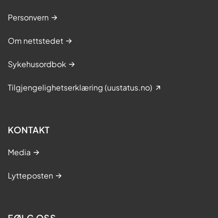
Personvern
Om nettstedet
Sykehusordbok
Tilgjengelighetserklæring (uustatus.no)
KONTAKT
Media
Lytteposten
FØLG OSS