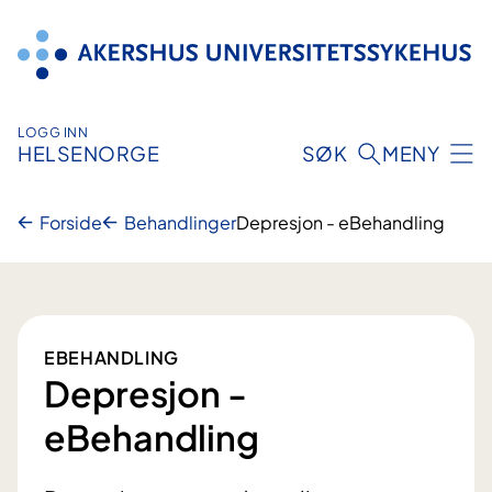
Hopp
til
innhold
LOGG INN
HELSENORGE
SØK
MENY
Forside
Behandlinger
Depresjon - eBehandling
EBEHANDLING
Depresjon -
eBehandling