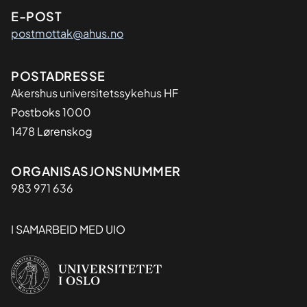
E-POST
postmottak@ahus.no
Adresse
POSTADRESSE
Akershus universitetssykehus HF
Postboks 1000
1478 Lørenskog
Organisasjon
ORGANISASJONSNUMMER
983 971 636
I SAMARBEID MED UIO