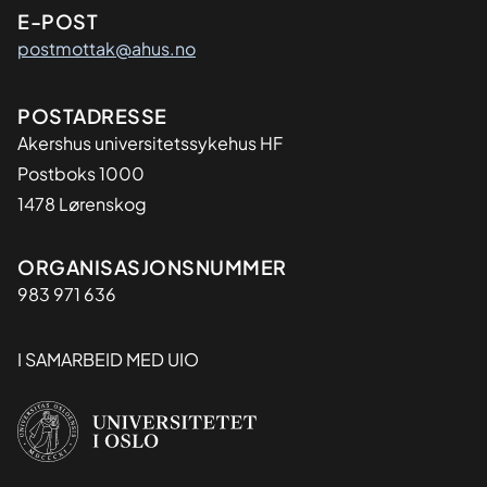
E-POST
postmottak@ahus.no
Adresse
POSTADRESSE
Akershus universitetssykehus HF
Postboks 1000
1478 Lørenskog
Organisasjon
ORGANISASJONSNUMMER
983 971 636
I SAMARBEID MED UIO