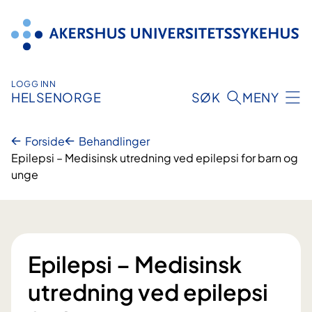
Hopp
til
innhold
LOGG INN
HELSENORGE
SØK
MENY
Forside
Behandlinger
Epilepsi – Medisinsk utredning ved epilepsi for barn og
unge
Epilepsi – Medisinsk
utredning ved epilepsi