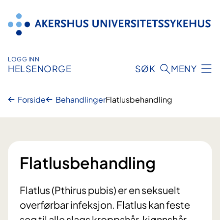
Hopp
til
innhold
LOGG INN
HELSENORGE
SØK
MENY
Forside
Behandlinger
Flatlusbehandling
Flatlusbehandling
Flatlus (Pthirus pubis) er en seksuelt
overførbar infeksjon. Flatlus kan feste
seg til alle slags kroppshår, kjønnshår,