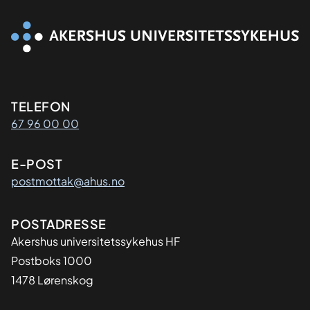
Kontaktinformasjon
TELEFON
67 96 00 00
E-POST
postmottak@ahus.no
Adresse
POSTADRESSE
Akershus universitetssykehus HF
Postboks 1000
1478 Lørenskog