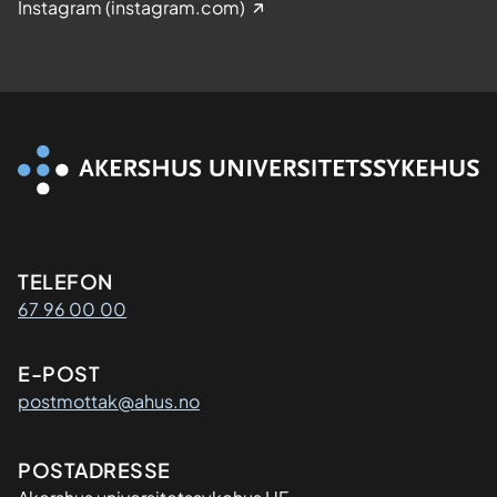
Instagram (instagram.com)
Kontaktinformasjon
TELEFON
67 96 00 00
E-POST
postmottak@ahus.no
Adresse
POSTADRESSE