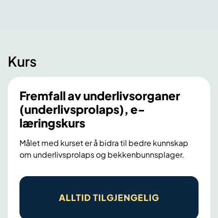
Kurs
Fremfall av underlivsorganer
(underlivsprolaps), e-
læringskurs
Målet med kurset er å bidra til bedre kunnskap
om underlivsprolaps og bekkenbunnsplager.
F
r
ALLTID TILGJENGELIG
e