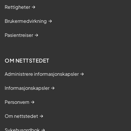
p
r
Rettigheter
r
i
o
Brukermedvirkning
n
l
g
a
Pasientreiser
s
p
k
s
u
)
OM NETTSTEDET
r
,
s
e
Administrere informasjonskapsler
-
l
Informasjonskapsler
æ
Personvern
r
i
Om nettstedet
n
g
Sykehusordbok