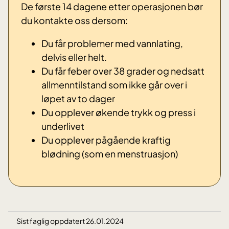
De første 14 dagene etter operasjonen bør
du kontakte oss dersom:
Du får problemer med vannlating,
delvis eller helt.
Du får feber over 38 grader og nedsatt
allmenntilstand som ikke går over i
løpet av to dager
Du opplever økende trykk og press i
underlivet
Du opplever pågående kraftig
blødning (som en menstruasjon)
Sist faglig oppdatert 26.01.2024