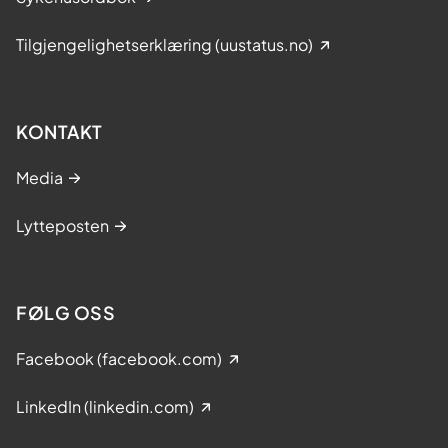
s
k
Tilgjengelighetserklæring (uustatus.no)
u
r
s
KONTAKT
Media
Lytteposten
FØLG OSS
Facebook (facebook.com)
LinkedIn (linkedin.com)