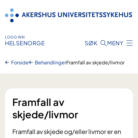
Hopp
til
innhold
LOGG INN
HELSENORGE
SØK
MENY
Forside
Behandlinger
Framfall av skjede/livmor
Framfall av
skjede/livmor
Framfall av skjede og/eller livmor er en