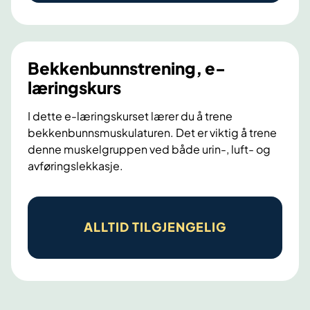
m
f
a
l
Bekkenbunnstrening, e-
l
læringskurs
a
I dette e-læringskurset lærer du å trene
v
bekkenbunnsmuskulaturen. Det er viktig å trene
u
denne muskelgruppen ved både urin-, luft- og
n
avføringslekkasje.
d
e
B
r
e
ALLTID TILGJENGELIG
l
k
i
k
v
e
s
n
o