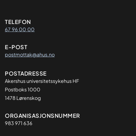
Kontaktinformasjon
TELEFON
67 96 00 00
E-POST
postmottak@ahus.no
Adresse
POSTADRESSE
Akershus universitetssykehus HF
Postboks 1000
1478 Lørenskog
Organisasjon
ORGANISASJONSNUMMER
983 971 636