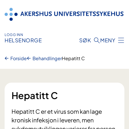
Hopp
til
innhold
LOGG INN
HELSENORGE
SØK
MENY
Forside
Behandlinger
Hepatitt C
Hepatitt C
Hepatitt C er et virus som kan lage
kronisk infeksjon i leveren, men
sykdomsutviklingen varierer fra person