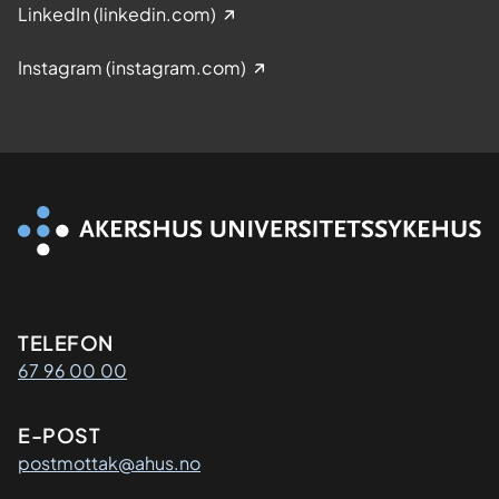
LinkedIn (linkedin.com)
Instagram (instagram.com)
Kontaktinformasjon
TELEFON
67 96 00 00
E-POST
postmottak@ahus.no