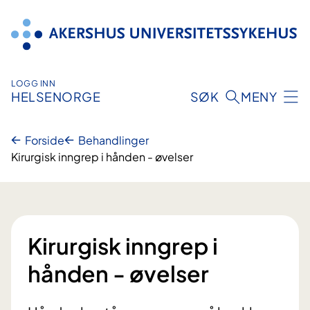
Hopp
til
innhold
LOGG INN
HELSENORGE
SØK
MENY
Forside
Behandlinger
Kirurgisk inngrep i hånden - øvelser
Kirurgisk inngrep i
hånden - øvelser