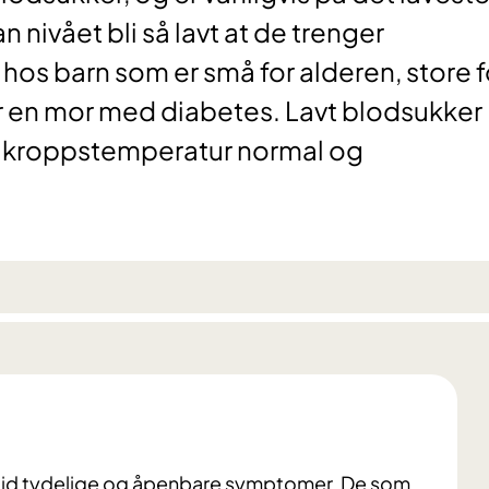
n nivået bli så lavt at de trenger
hos barn som er små for alderen, store f
 har en mor med diabetes. Lavt blodsukker
s kroppstemperatur normal og
lltid tydelige og åpenbare symptomer. De som