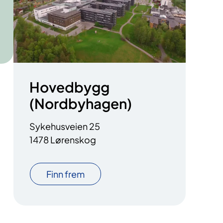
Hovedbygg
(Nordbyhagen)
Sykehusveien 25
1478 Lørenskog
Finn frem