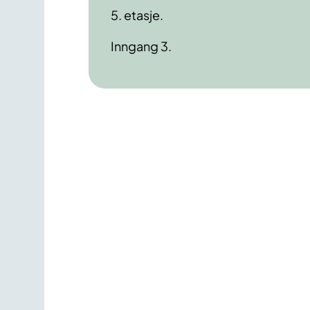
5. etasje.
Inngang 3.