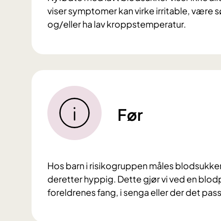
viser symptomer kan virke irritable, være s
og/eller ha lav kroppstemperatur.
Før
Hos barn i risikogruppen måles blodsukkere
deretter hyppig. Dette gjør vi ved en blo
foreldrenes fang, i senga eller der det pas