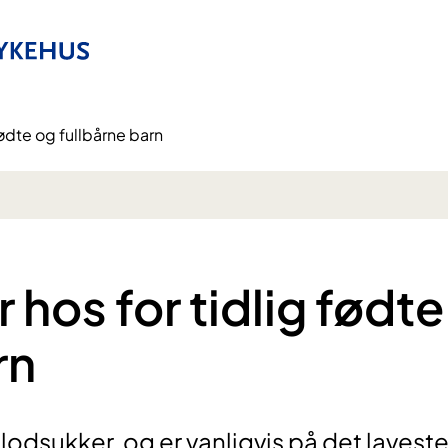
fødte og fullbårne barn
 hos for tidlig fødte
rn
lodsukker, og er vanligvis på det lavest