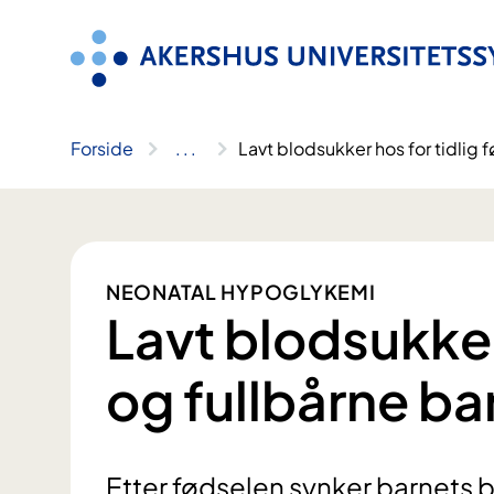
Hopp
til
innhold
Forside
..
.
Lavt blodsukker hos for tidlig 
NEONATAL HYPOGLYKEMI
Lavt blodsukker
og fullbårne ba
Etter fødselen synker barnets b