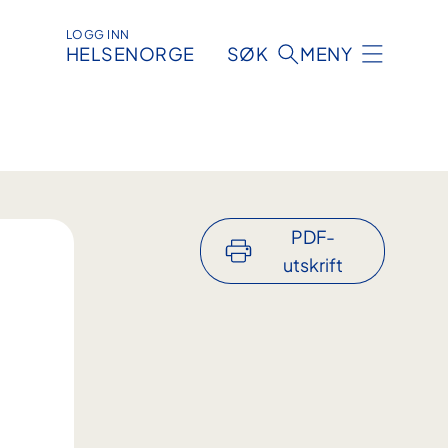
LOGG INN
HELSENORGE
SØK
MENY
PDF-
utskrift
e