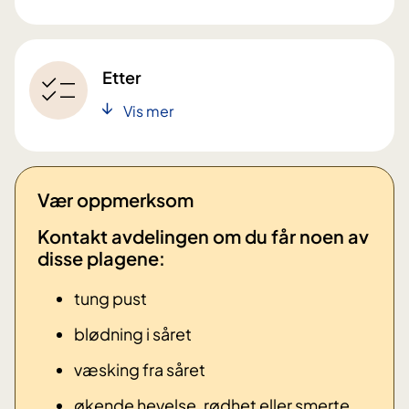
Etter
Vis mer
Vær oppmerksom
Kontakt avdelingen om du får noen av
disse plagene: ​
tung pust
blødning i såret
væsking fra såret
økende hevelse, rødhet eller smerte