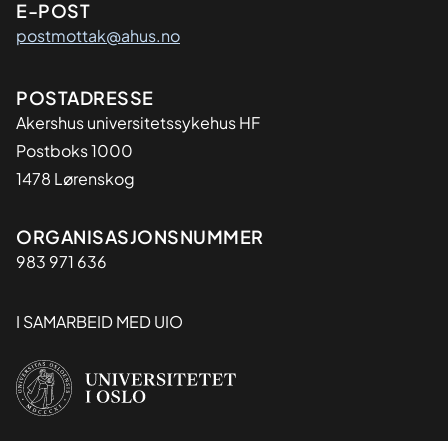
E-POST
postmottak@ahus.no
Adresse
POSTADRESSE
Akershus universitetssykehus HF
Postboks 1000
1478 Lørenskog
Organisasjon
ORGANISASJONSNUMMER
983 971 636
I SAMARBEID MED UIO