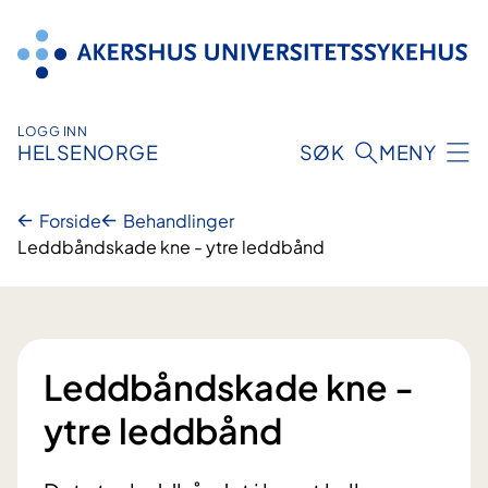
Hopp
til
innhold
LOGG INN
HELSENORGE
SØK
MENY
Forside
Behandlinger
Leddbåndskade kne - ytre leddbånd
Leddbåndskade kne -
ytre leddbånd