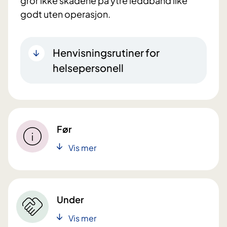
gror ikke skadene på ytre leddbånd like
godt uten operasjon.
Henvisningsrutiner for
helsepersonell
Før
Vis mer
Under
Vis mer