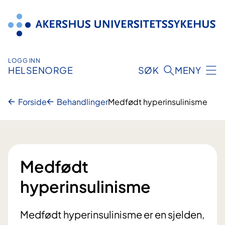
Hopp
til
innhold
LOGG INN
HELSENORGE
SØK
MENY
Forside
Behandlinger
Medfødt hyperinsulinisme
Medfødt
hyperinsulinisme
Medfødt hyperinsulinisme er en sjelden,