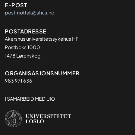
E-POST
postmottak@ahus.no
Adresse
POSTADRESSE
Akershus universitetssykehus HF
Postboks 1000
1478 Lørenskog
Organisasjon
ORGANISASJONSNUMMER
983 971 636
I SAMARBEID MED UIO