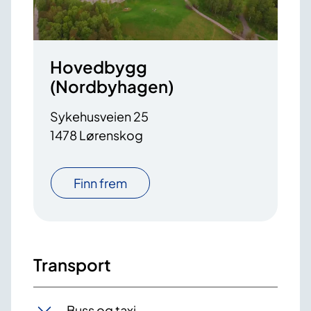
Hovedbygg
(Nordbyhagen)
Sykehusveien 25
1478 Lørenskog
Finn frem
Transport
Buss og taxi