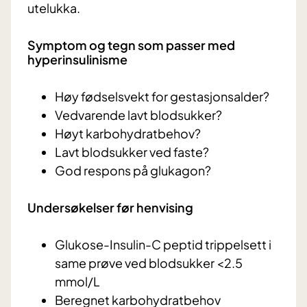
utelukka.
Symptom og tegn som passer med
hyperinsulinisme
Høy fødselsvekt for gestasjonsalder?
Vedvarende lavt blodsukker?
Høyt karbohydratbehov?
Lavt blodsukker ved faste?
God respons på glukagon?
Undersøkelser før henvising
Glukose-Insulin-C peptid trippelsett i
same prøve ved blodsukker <2.5
mmol/L
Beregnet karbohydratbehov