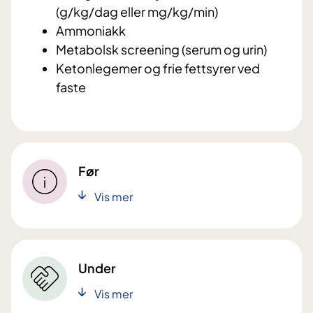
(g/kg/dag eller mg/kg/min)
Ammoniakk
Metabolsk screening (serum og urin)
Ketonlegemer og frie fettsyrer ved
faste
Før
Vis mer
Under
Vis mer