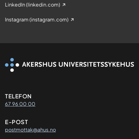
LinkedIn (linkedin.com)
Instagram (instagram.com)
Kontaktinformasjon
TELEFON
67 96 00 00
E-POST
postmottak@ahus.no