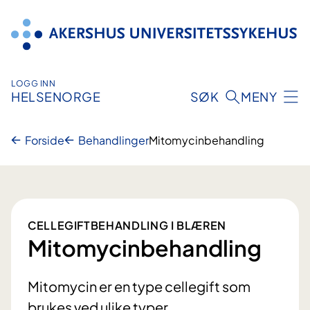
Hopp
til
innhold
LOGG INN
HELSENORGE
SØK
MENY
Forside
Behandlinger
Mitomycinbehandling
CELLEGIFTBEHANDLING I BLÆREN
Mitomycinbehandling
Mitomycin er en type cellegift som
brukes ved ulike typer