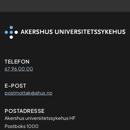
Kontaktinformasjon
TELEFON
67 96 00 00
E-POST
postmottak@ahus.no
Adresse
POSTADRESSE
Akershus universitetssykehus HF
Postboks 1000