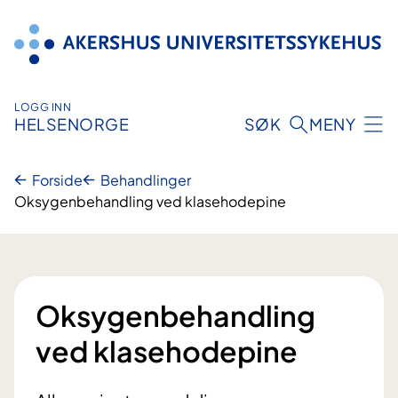
Hopp
til
innhold
LOGG INN
HELSENORGE
SØK
MENY
Forside
Behandlinger
Oksygenbehandling ved klasehodepine
Oksygenbehandling
ved klasehodepine