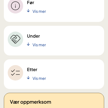
Før
Vis mer
Under
Vis mer
Etter
Vis mer
Vær oppmerksom