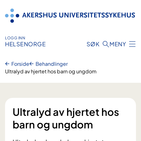
Hopp
til
innhold
LOGG INN
HELSENORGE
SØK
MENY
Forside
Behandlinger
Ultralyd av hjertet hos barn og ungdom
Ultralyd av hjertet hos
barn og ungdom