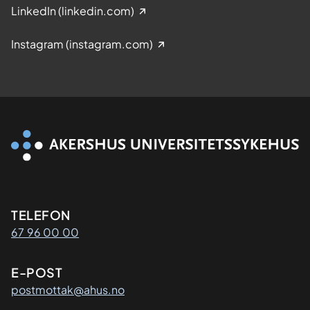
LinkedIn (linkedin.com)
Instagram (instagram.com)
Kontaktinformasjon
TELEFON
67 96 00 00
E-POST
postmottak@ahus.no