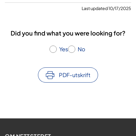
t
a
Last updated 10/17/2025
t
t
d
Did you find what you were looking for?
e
n
Yes
No
y
e
b
y
PDF-utskrift
g
g
e
n
e
f
o
r