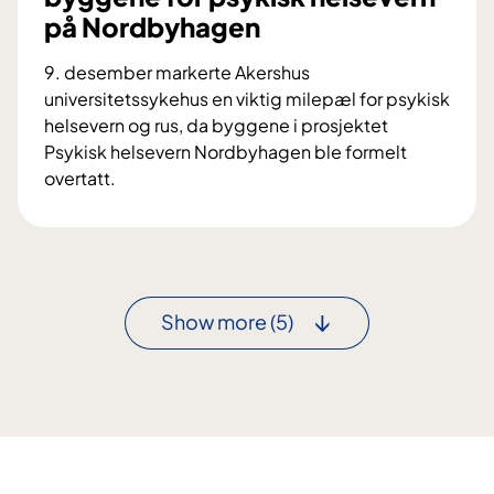
t
t
på Nordbyhagen
t
i
s
9. desember markerte Akershus
d
o
universitetssykehus en viktig milepæl for psykisk
e
m
helsevern og rus, da byggene i prosjektet
n
a
Psykisk helsevern Nordbyhagen ble formelt
t
overtatt.
i
A
k
h
k
u
b
s
y
h
Show more
(5)
g
a
g
r
o
v
e
r