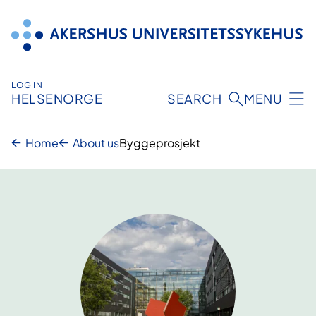
Hopp
til
innhold
LOG IN
HELSENORGE
SEARCH
MENU
Home
About us
Byggeprosjekt