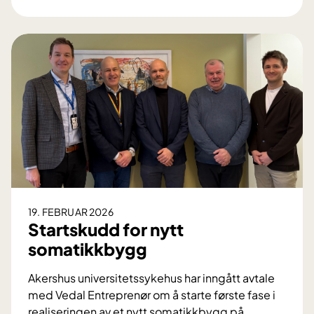
N
y
t
t
b
e
h
a
n
d
l
i
n
19. FEBRUAR 2026
g
Startskudd for nytt
s
somatikkbygg
b
y
Akershus universitetssykehus har inngått avtale
g
med Vedal Entreprenør om å starte første fase i
g
realiseringen av et nytt somatikkbygg på