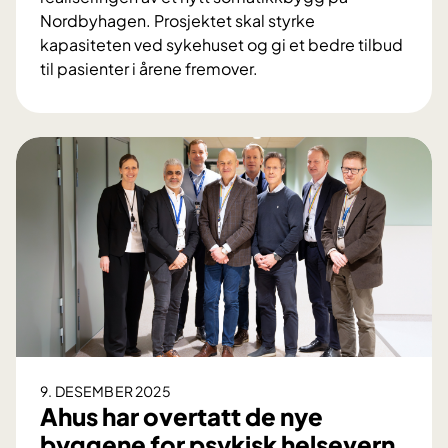
i
Nordbyhagen. Prosjektet skal styrke
r
kapasiteten ved sykehuset og gi et bedre tilbud
u
til pasienter i årene fremover.
t
S
e
t
-
a
r
r
i
t
g
s
g
k
e
u
r
d
f
d
o
f
r
o
f
r
9. DESEMBER 2025
r
n
Ahus har overtatt de nye
e
y
byggene for psykisk helsevern
m