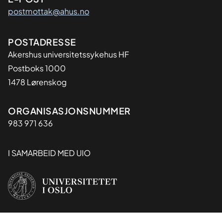
postmottak@ahus.no
Adresse
POSTADRESSE
Akershus universitetssykehus HF
Postboks 1000
1478 Lørenskog
Organisasjon
ORGANISASJONSNUMMER
983 971 636
I SAMARBEID MED UIO