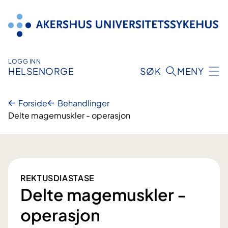
Hopp
til
innhold
LOGG INN
HELSENORGE
SØK
MENY
Forside
Behandlinger
Delte magemuskler - operasjon
REKTUSDIASTASE
Delte magemuskler -
operasjon