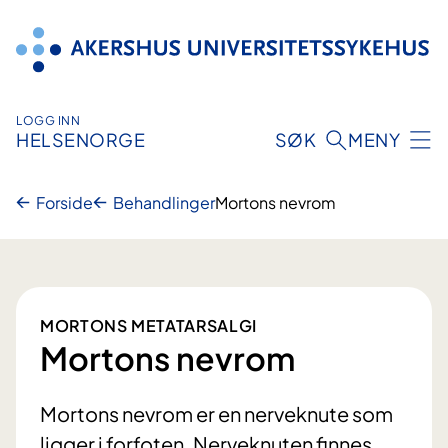
Hopp
til
innhold
LOGG INN
HELSENORGE
SØK
MENY
Forside
Behandlinger
Mortons nevrom
MORTONS METATARSALGI
Mortons nevrom
Mortons nevrom er en nerveknute som
ligger i forfoten. Nerveknuten finnes