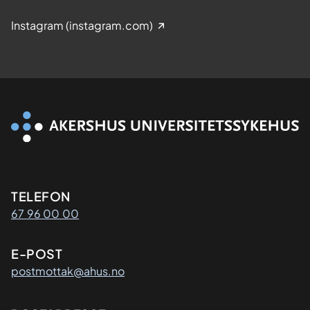
Instagram (instagram.com)
Kontaktinformasjon
TELEFON
67 96 00 00
E-POST
postmottak@ahus.no