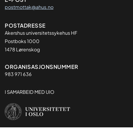
postmottak@ahus.no
Adresse
POSTADRESSE
Akershus universitetssykehus HF
Postboks 1000
1478 Lørenskog
Organisasjon
ORGANISASJONSNUMMER
983 971 636
I SAMARBEID MED UIO