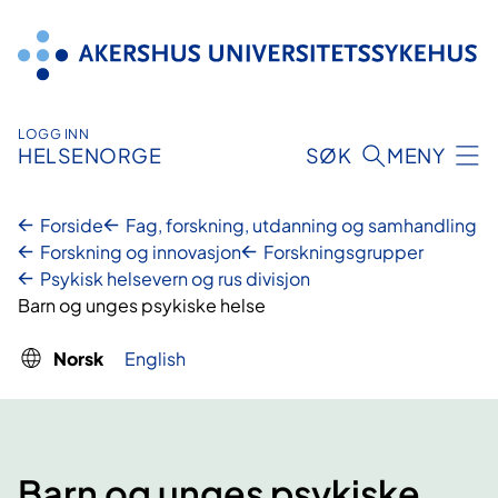
Hopp
til
innhold
LOGG INN
HELSENORGE
SØK
MENY
Forside
Fag, forskning, utdanning og samhandling
Forskning og innovasjon
Forskningsgrupper
Psykisk helsevern og rus divisjon
Barn og unges psykiske helse
Norsk
English
Barn og unges psykiske