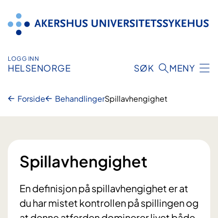
Hopp
til
innhold
LOGG INN
HELSENORGE
SØK
MENY
Forside
Behandlinger
Spillavhengighet
Spillavhengighet
En definisjon på spillavhengighet er at
du har mistet kontrollen på spillingen og
at denne atferden dominerer livet både