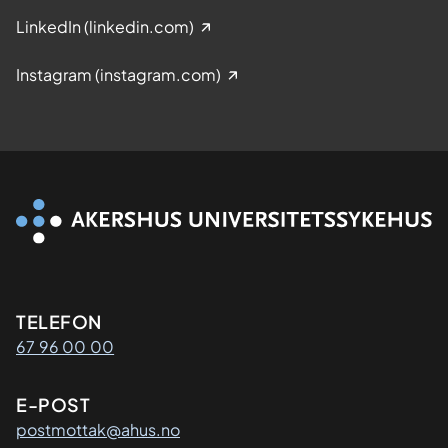
LinkedIn (linkedin.com)
Instagram (instagram.com)
Kontaktinformasjon
TELEFON
67 96 00 00
E-POST
postmottak@ahus.no