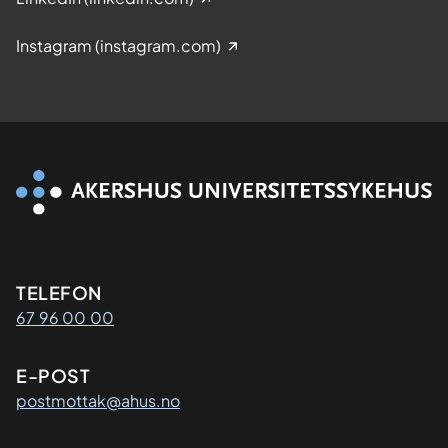
Instagram (instagram.com)
Kontaktinformasjon
TELEFON
67 96 00 00
E-POST
postmottak@ahus.no