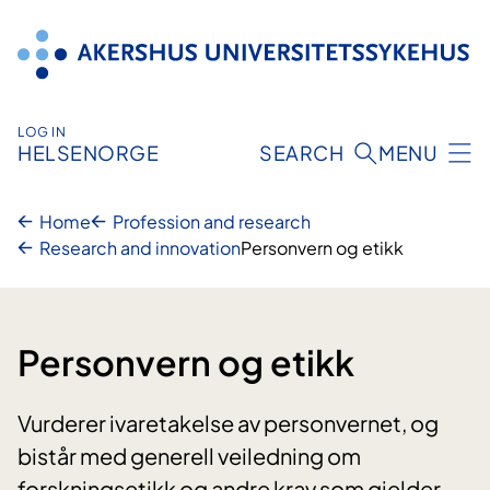
Hopp
til
innhold
LOG IN
HELSENORGE
SEARCH
MENU
Home
Profession and research
Research and innovation
Personvern og etikk
Personvern og etikk
Vurderer ivaretakelse av personvernet, og
bistår med generell veiledning om
forskningsetikk og andre krav som gjelder